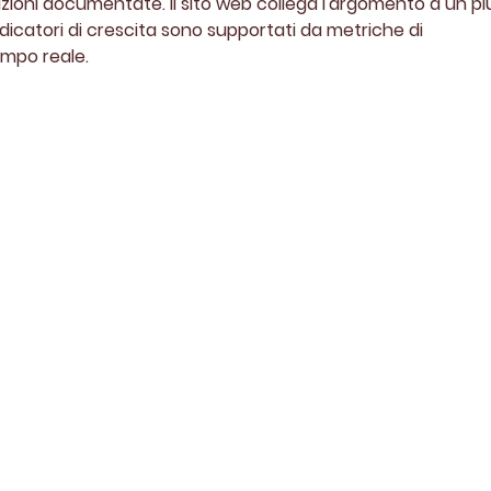
ioni documentate. Il sito web collega l'argomento a un pi
ndicatori di crescita sono supportati da metriche di 
empo reale.