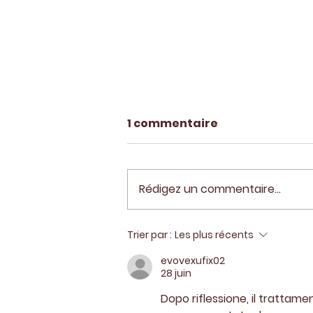
1 commentaire
Rédigez un commentaire...
Sauvetage Sotchi - 1
Trier par :
Les plus récents
Octobre 2023
evovexufix02
28 juin
Dopo riflessione, il trattame