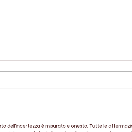
Sauvetage Sotchi - 5
Sauv
Février 2022
Sep
nto dell'incertezza è misurato e onesto. Tutte le affermazi