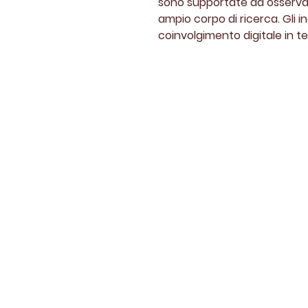
sono supportate da osservaz
ampio corpo di ricerca. Gli i
coinvolgimento digitale in t